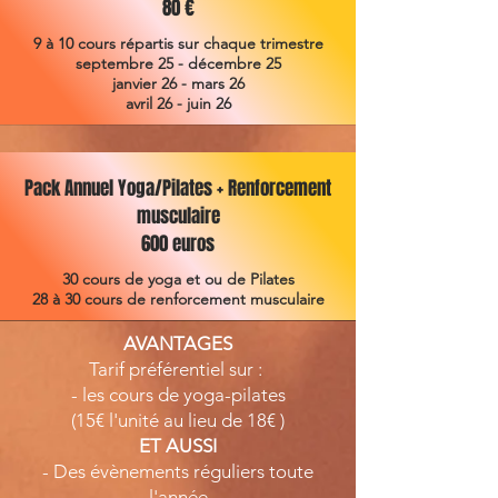
80 €
9 à 10 cours répartis sur chaque trimestre
septembre 25 - décembre 25
janvier 26 - mars 26
avril 26 - juin 26
Pack Annuel Yoga/Pilates + Renforcement
musculaire
600 euros
30 cours de yoga et ou de Pilates
28 à 30 cours de renforcement musculaire
AVANTAGES
Tarif préférentiel sur :
- les cours de yoga-pilates
(15€ l'unité au lieu de 18€ )
ET AUSSI
- Des évènements réguliers toute
l'année