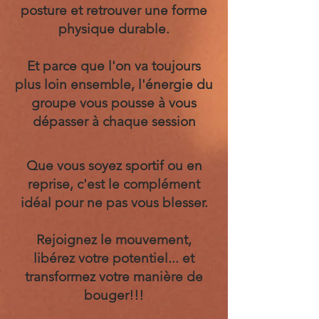
posture et retrouver une forme
physique durable.
Et parce que l'on va toujours
plus loin ensemble, l'énergie du
groupe vous pousse à vous
dépasser à chaque session
Que vous soyez sportif ou en
reprise, c'est le complément
idéal pour ne pas vous blesser.
Rejoignez le mouvement,
libérez votre potentiel... et
transformez votre manière de
bouger!!!