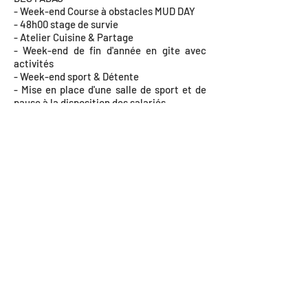
- Week-end Course à obstacles MUD DAY
- 48h00 stage de survie
- Atelier Cuisine & Partage
- Week-end de fin d'année en gite avec
activités
- Week-end sport & Détente
- Mise en place d'une salle de sport et de
pause à la disposition des salariés
- Atelier parents-enfants à Noël avec
mélange des équipes (cadres, employés,
managers...)
Tarif
:
- Devis personnalisé établi après le
premier entretien
- Explication et détail du tarif lors du
second entretien
Vous souhaitez faire intervenir plusieurs
équipes, votre équipe compte plus de 6
personnes, Je peux intervenir avec Arnaud