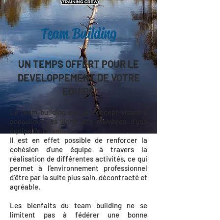
Team Building
UN TEMPS OFFERT POUR LE
DEVELOPPEMENT DE VOTRE
EQUIPE
Le team building est un concept visant à
consolider les liens des membres d’une
équipe de travail.
Il est en effet possible de renforcer la
cohésion d’une équipe à travers la
réalisation de différentes activités, ce qui
permet à l’environnement professionnel
d’être par la suite plus sain, décontracté et
agréable.
Les bienfaits du team building ne se
limitent pas à fédérer une bonne