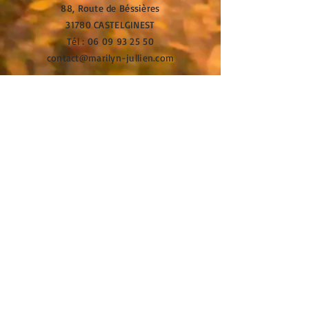
88, Route de Béssières
31780 CASTELGINEST
Tél :
06 09 93 25 50
contact@marilyn-jullien.com
SIRET
849 230 958 00019
© Mise à jour le 13/05/2026
par Marilyn JULLIEN
Yoga - Pilates - Renforcement
Musculaire
Coach Professionnelle -
Formatrice
Gestalt thérapie -
Préparation Mentale