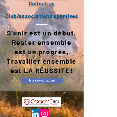
Collective
Club/associations sportives
S'unir est un début,
Rester ensemble
est un progrès,
Travailler ensemble
est LA RÉUSSITE!
En savoir plus