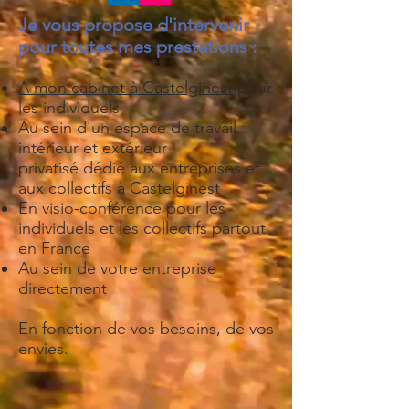
Je vous propose d'intervenir
pour toutes mes prestations :
A mon cabinet à Castelginest
pour
les individuels
Au sein d'un espace de travail
intérieur et extérieur
privatisé dédié aux entreprises et
aux collectifs à Castelginest
En visio-conférence pour les
individuels et les collectifs partout
en France
Au sein de votre entreprise
directement
En fonction de vos besoins, de vos
envies.