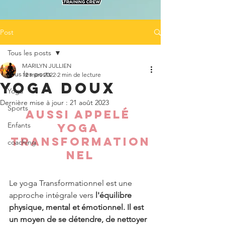
Post
Tous les posts
MARILYN JULLIEN
Tous les posts
12 mars 2022
2 min de lecture
Yoga doux
Yoga
Dernière mise à jour :
21 août 2023
Sports
Aussi AppElé 
Enfants
YOGA 
TRANSFORMATION
coaching
NEL
Le yoga Transformationnel est une 
approche intégrale vers 
l'équilibre 
physique, mental et émotionnel. Il est 
un moyen de se détendre, de nettoyer 