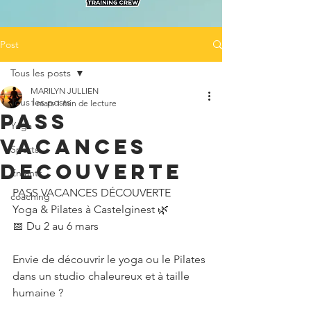
Post
Tous les posts
MARILYN JULLIEN
Tous les posts
1 mars
1 min de lecture
PASS
Yoga
VACANCES
Sports
DECOUVERTE
Enfants
PASS VACANCES DÉCOUVERTE
coaching
Yoga & Pilates à Castelginest 🌿
📅 Du 2 au 6 mars
Envie de découvrir le yoga ou le Pilates 
dans un studio chaleureux et à taille 
humaine ?