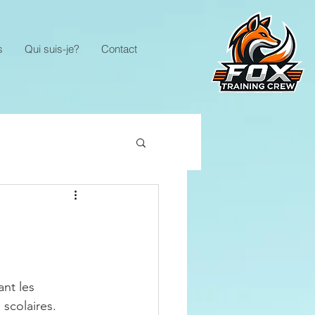
s
Qui suis-je?
Contact
nt les 
scolaires. 